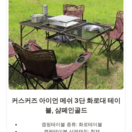
커스커즈 아이언 메쉬 3단 화로대 테이
블, 샴페인골드
캠핑테이블 종류: 화로테이블
캠핑테이블 상판재질: 철재