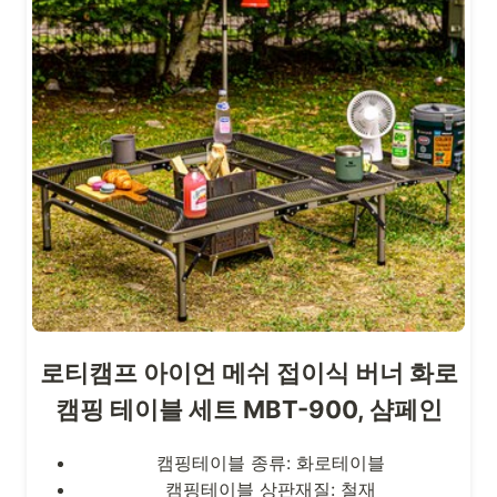
로티캠프 아이언 메쉬 접이식 버너 화로
캠핑 테이블 세트 MBT-900, 샴페인
캠핑테이블 종류: 화로테이블
캠핑테이블 상판재질: 철재