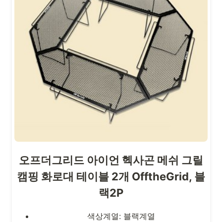
오프더그리드 아이언 헥사곤 메쉬 그릴
캠핑 화로대 테이블 2개 OfftheGrid, 블
랙2P
색상계열: 블랙계열