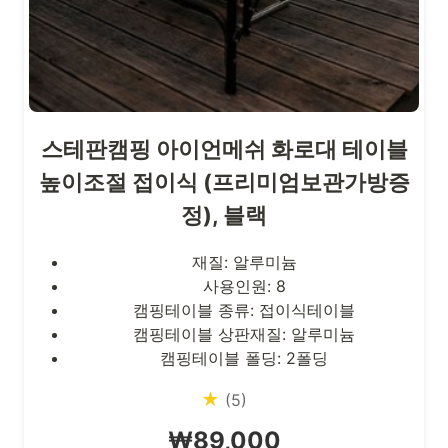
스테판캠핑 아이언메쉬 화로대 테이블
높이조절 접이식 (프리미엄보관가방증
정), 블랙
재질: 알루미늄
사용인원: 8
캠핑테이블 종류: 접이식테이블
캠핑테이블 상판재질: 알루미늄
캠핑테이블 폴딩: 2폴딩
★
(5)
₩89,000