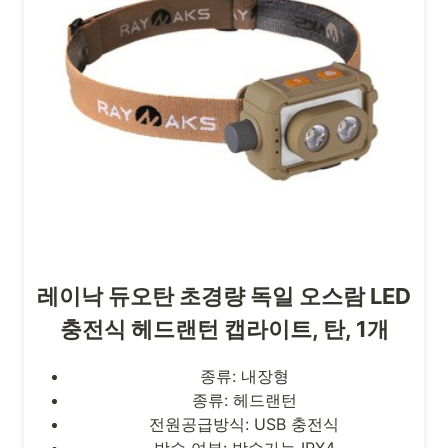
레이낙 듀오탄 초경량 독일 오스람 LED
충전식 헤드랜턴 캡라이트, 탄, 1개
종류: 내장형
종류: 헤드랜턴
전원공급방식: USB 충전식
방수 여부: 방수가능 IPX4