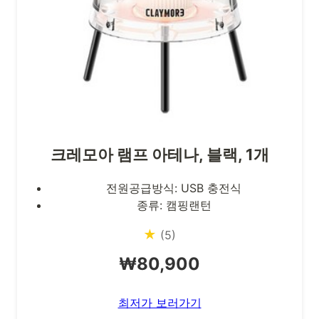
크레모아 램프 아테나, 블랙, 1개
전원공급방식: USB 충전식
종류: 캠핑랜턴
★
(5)
₩80,900
최저가 보러가기