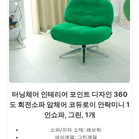
터닝체어 인테리어 포인트 디자인 360
도 회전소파 암체어 코듀로이 안락미니 1
인쇼파, 그린, 1개
소파/의자 소재: 패브릭
색상계열: 그린계열